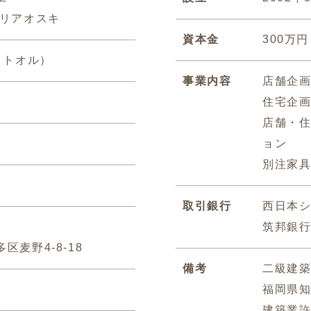
テリアオスキ
資本金
300万円
 トオル）
事業内容
店舗企
住宅企
店舗・
ョン
別注家
取引銀行
西日本
筑邦銀
区麦野4-8-18
備考
二級建
福岡県知
建築業